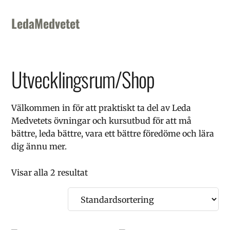
Skip
Skip
Skip
to
to
to
LedaMedvetet
primary
main
footer
navigation
content
Utvecklingsrum/Shop
Välkommen in för att praktiskt ta del av Leda
Medvetets övningar och kursutbud för att må
bättre, leda bättre, vara ett bättre föredöme och lära
dig ännu mer.
Visar alla 2 resultat