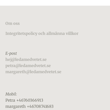
Footer
Om oss
Integritetspolicy och allmänna villkor
E-post
hej@ledamedvetet.se
petra@ledamedvetet.se
margareth@ledamedvetet.se
Mobil:
Petra +46760366913
margareth +46708741683