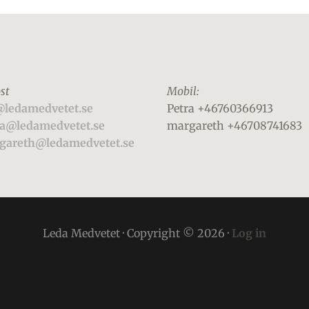
st
Mobil:
@ledamedvetet.se
Petra +46760366913
ra@ledamedvetet.se
margareth +46708741683
gareth@ledamedvetet.se
Leda Medvetet · Copyright © 2026 ·
Log in