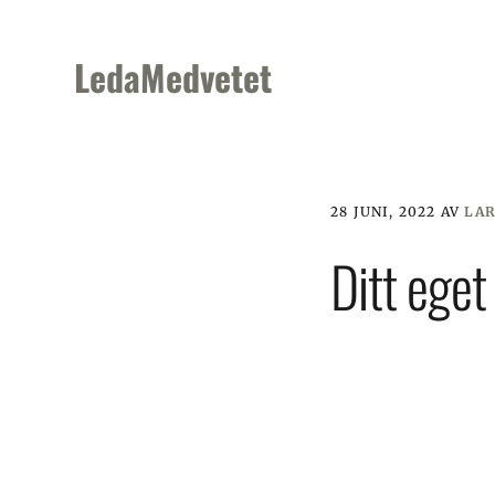
Skip
Skip
Skip
to
to
to
LedaMedvetet
primary
main
footer
navigation
content
28 JUNI, 2022
AV
LA
Ditt eget