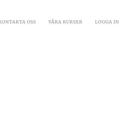
KONTAKTA OSS
VÅRA KURSER
LOGGA IN
VÅGA.VILJA.VÄXA.
HELA LIVET
PENSION & PASSION