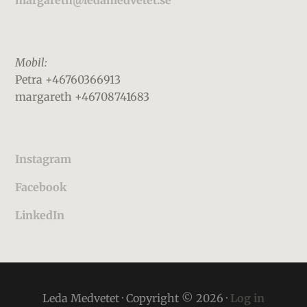
margareth@ledamedvetet.se
Mobil:
Petra +46760366913
margareth +46708741683
Instagram
Facebook
LinkedIn
Leda Medvetet · Copyright © 2026 ·
Log in