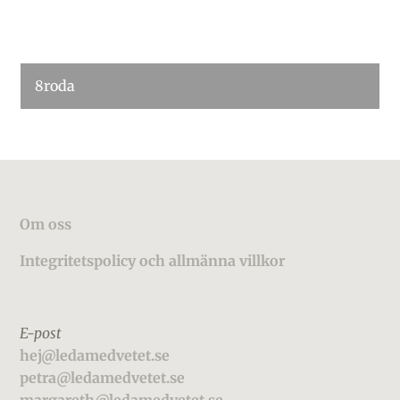
8roda
Footer
Om oss
Integritetspolicy och allmänna villkor
E-post
hej@ledamedvetet.se
petra@ledamedvetet.se