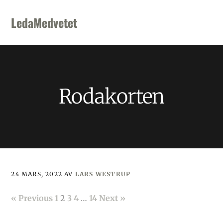
Skip
Skip
Skip
to
to
to
LedaMedvetet
primary
main
footer
navigation
content
Rodakorten
24 MARS, 2022
AV
LARS WESTRUP
« Previous
1
2
3
4
…
14
Next »