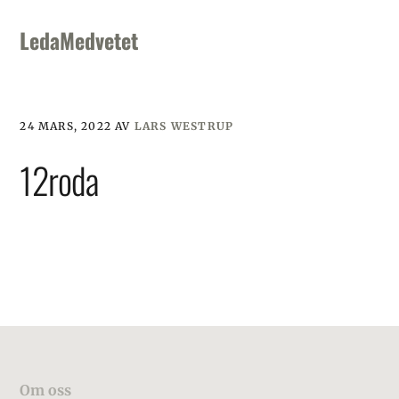
Skip
Skip
Skip
to
to
to
LedaMedvetet
primary
main
footer
navigation
content
24 MARS, 2022
AV
LARS WESTRUP
12roda
Footer
Om oss