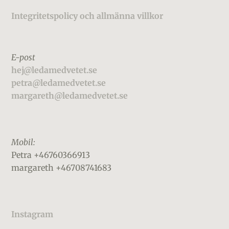
Integritetspolicy och allmänna villkor
E-post
hej@ledamedvetet.se
petra@ledamedvetet.se
margareth@ledamedvetet.se
Mobil:
Petra +46760366913
margareth +46708741683
Instagram