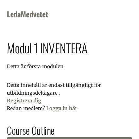
Skip
Skip
Skip
to
to
to
LedaMedvetet
primary
main
footer
navigation
content
Modul 1 INVENTERA
Detta är första modulen
Detta innehåll är endast tillgängligt för
utbildningsdeltagare .
Registrera dig
Redan medlem?
Logga in här
Course Outline