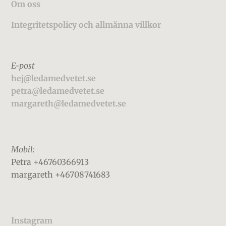
Footer
Om oss
Integritetspolicy och allmänna villkor
E-post
hej@ledamedvetet.se
petra@ledamedvetet.se
margareth@ledamedvetet.se
Mobil:
Petra +46760366913
margareth +46708741683
Instagram