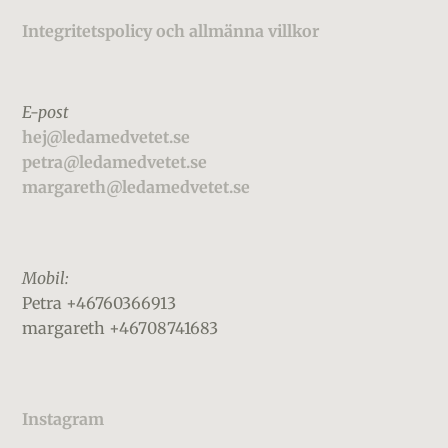
Integritetspolicy och allmänna villkor
E-post
hej@ledamedvetet.se
petra@ledamedvetet.se
margareth@ledamedvetet.se
Mobil:
Petra +46760366913
margareth +46708741683
Instagram