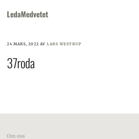
Skip
Skip
Skip
to
to
to
LedaMedvetet
primary
main
footer
navigation
content
24 MARS, 2022
AV
LARS WESTRUP
37roda
Footer
Om oss